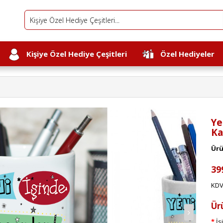
Kişiye Özel Hediye Çeşitleri
Özel Hediyeler
Ye
Ka
Ürü
39
KDV
Ür
İs