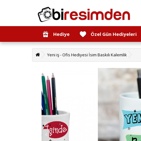
Hediye
Özel Gün Hediyeleri
Yeni iş - Ofis Hediyesi İsim Baskılı Kalemlik