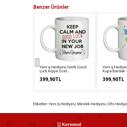
Benzer Ürünler
Yeni iş Hediyesi İsimli Good
Yeni iş Hediyes
Luck Kişiye Özel...
Kupa Bardak - 
399,90TL
399,90TL
KDV Hariç: 333,25TL
KDV Hariç: 33
Etiketler:
Yeni İş Hediyesi
,
Meslek Hediyesi
,
Ofis Hediye
Kurumsal