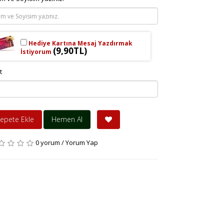
Hediye Kartına Mesaj Yazdırmak
(9,90TL)
İstiyorum
t
epete Ekle
Hemen Al
0 yorum
/
Yorum Yap