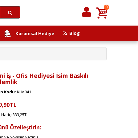
0
Blog
Kurumsal Hediye
ni iş - Ofis Hediyesi İsim Baskılı
lemlik
n Kodu:
KLM041
9,90TL
 Hariç: 333,25TL
ünü Özelleştirin:
im ve Soyisim yazınız.