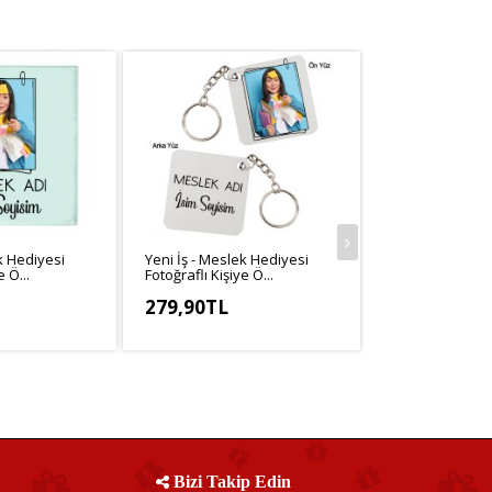
k Hediyesi
Yeni İş - Meslek Hediyesi
Yeni iş - Ofis He
e Ö...
Fotoğraflı Kişiye Ö...
Good Luck Kişi..
279,90TL
279,90TL
,25TL
KDV Hariç: 233,25TL
KDV Hariç: 233
Bizi Takip Edin