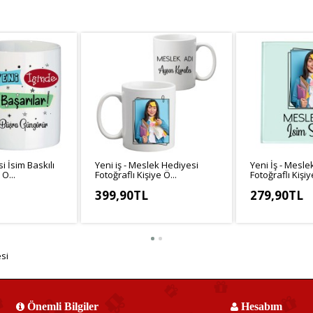
i İsim Baskılı
Yeni iş - Meslek Hediyesi
Yeni İş - Mesle
O...
Fotoğraflı Kişiye Ö...
Fotoğraflı Kişiy
399,90TL
279,90TL
3,25TL
KDV Hariç: 333,25TL
KDV Hariç: 233
si
Önemli Bilgiler
Hesabım